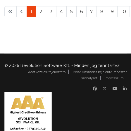
1
2
3
4
5
6
7
8
9
10
© 2026 Revolution Software Kft. - Minden jog fenntartva!
Adatkezelési tájékoztató
Belső visszaélés bejelentő-rendszer
szabályzat
Impresszum