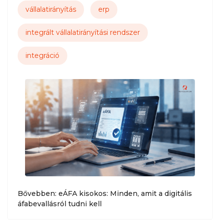
vállalatirányítás
erp
integrált vállalatirányítási rendszer
integráció
Bővebben: eÁFA kisokos: Minden, amit a digitális
áfabevallásról tudni kell