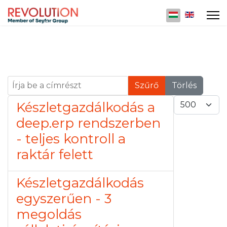
Válasszon nyelv
Írja be a címrészt
Szűrő
Törlés
Tételek #
Készletgazdálkodás a
deep.erp rendszerben
- teljes kontroll a
raktár felett
Készletgazdálkodás
egyszerűen - 3
megoldás