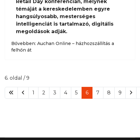
Retail Day konferencián, melynek
témáját a kereskedelemben egyre
hangsúlyosabb, mesterséges
intelligenciát is tartalmazó, digitális
megoldások adják.
Bővebben: Auchan Online – házhozszállítás a
felhőn át
6. oldal / 9
1
2
3
4
5
6
7
8
9