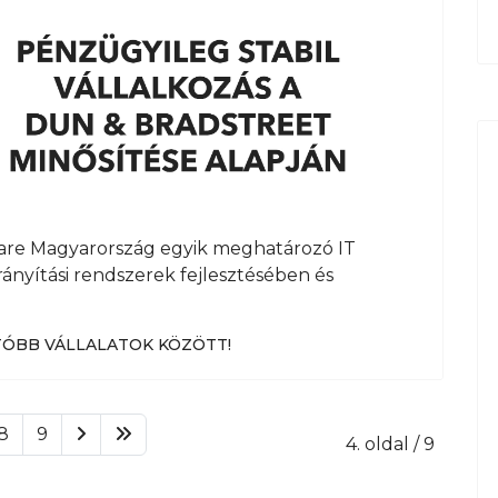
re Magyarország egyik meghatározó IT
irányítási rendszerek fejlesztésében és
TÓBB VÁLLALATOK KÖZÖTT!
8
9
4. oldal / 9