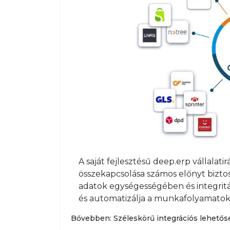
A saját fejlesztésű deep.erp vállalat
összekapcsolása számos előnyt biztosí
adatok egységességében és integritás
és automatizálja a munkafolyamatok
Bővebben: Széleskörű integrációs lehetősé