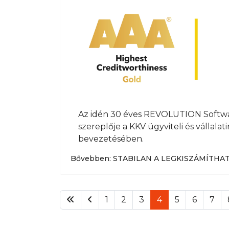
Az idén 30 éves REVOLUTION Softwa
szereplője a KKV ügyviteli és vállalat
bevezetésében.
Bővebben: STABILAN A LEGKISZÁMÍTHA
1
2
3
4
5
6
7