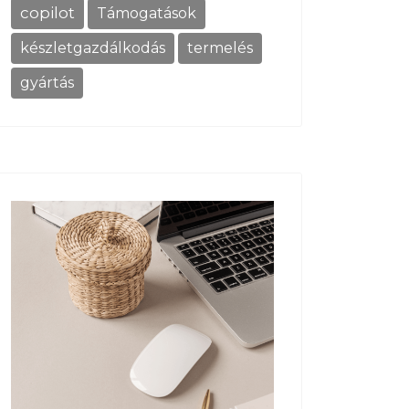
copilot
Támogatások
készletgazdálkodás
termelés
gyártás