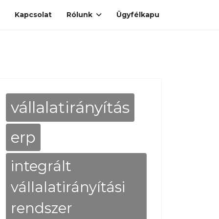
Kapcsolat
Rólunk
Ügyfélkapu
vállalatirányítás
erp
integrált
vállalatirányítási
rendszer