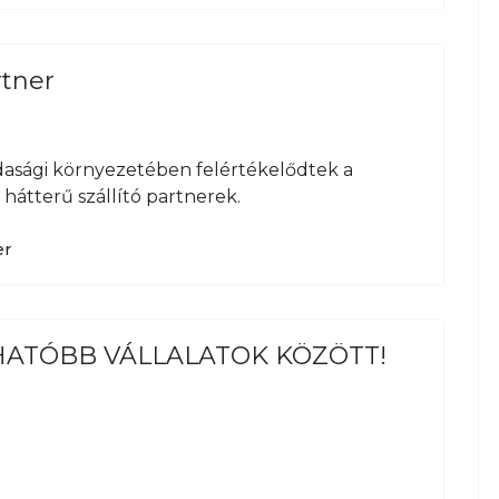
rtner
asági környezetében felértékelődtek a
 hátterű szállító partnerek.
er
HATÓBB VÁLLALATOK KÖZÖTT!