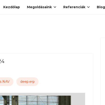
Kezdőlap
Megoldásaink
Referenciák
Blog
24
cs NAV
deep.erp