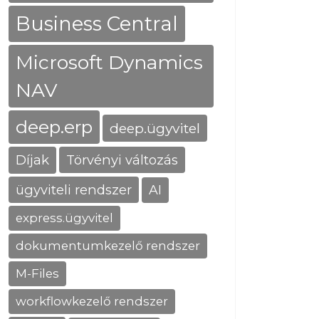
Business Central
Microsoft Dynamics
NAV
deep.erp
deep.ügyvitel
Díjak
Törvényi változás
ügyviteli rendszer
AI
express.ügyvitel
dokumentumkezelő rendszer
M-Files
workflowkezelő rendszer