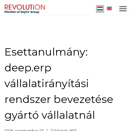
Válasszon nyelv
Esettanulmány:
deep.erp
vállalatirányítási
rendszer bevezetése
gyártó vállalatnál
2025. szeptember 23
Találatok: 1613