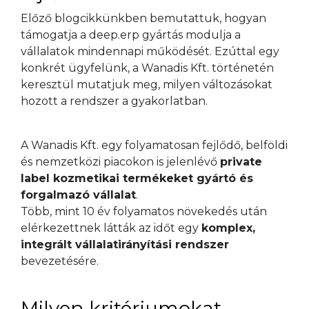
Előző blogcikkünkben bemutattuk, hogyan
támogatja a deep.erp gyártás modulja a
vállalatok mindennapi működését. Ezúttal egy
konkrét ügyfelünk, a Wanadis Kft. történetén
keresztül mutatjuk meg, milyen változásokat
hozott a rendszer a gyakorlatban.
A Wanadis Kft. egy folyamatosan fejlődő, belföldi
és nemzetközi piacokon is jelenlévő
private
label kozmetikai termékeket gyártó és
forgalmazó vállalat
.
Több, mint 10 év folyamatos növekedés után
elérkezettnek látták az időt egy
komplex,
integrált vállalatirányítási rendszer
bevezetésére.
Milyen kritériumokat