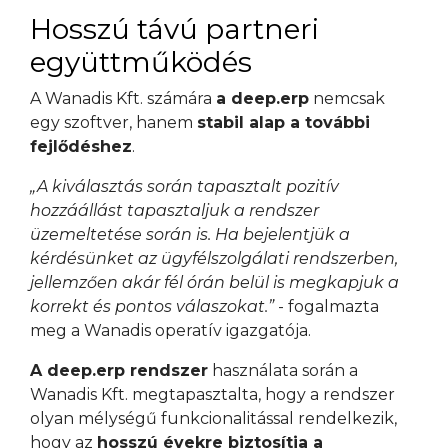
Hosszú távú partneri
együttműködés
A Wanadis Kft. számára
a deep.erp
nemcsak
egy szoftver, hanem
stabil alap a további
fejlődéshez
.
„A kiválasztás során tapasztalt pozitív
hozzáállást tapasztaljuk a rendszer
üzemeltetése során is. Ha bejelentjük a
kérdésünket az ügyfélszolgálati rendszerben,
jellemzően akár fél órán belül is megkapjuk a
korrekt és pontos válaszokat.”
- fogalmazta
meg a Wanadis operatív igazgatója.
A deep.erp rendszer
használata során a
Wanadis Kft. megtapasztalta, hogy a rendszer
olyan mélységű funkcionalitással rendelkezik,
hogy az
hosszú évekre biztosítja a