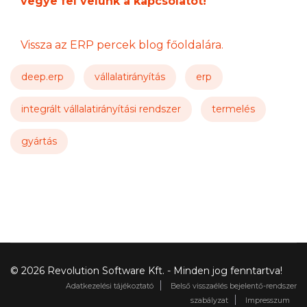
vegye fel velünk a kapcsolatot!
Vissza az ERP percek blog főoldalára.
deep.erp
vállalatirányítás
erp
integrált vállalatirányítási rendszer
termelés
gyártás
© 2026 Revolution Software Kft. - Minden jog fenntartva!
Adatkezelési tájékoztató
Belső visszaélés bejelentő-rendszer
szabályzat
Impresszum