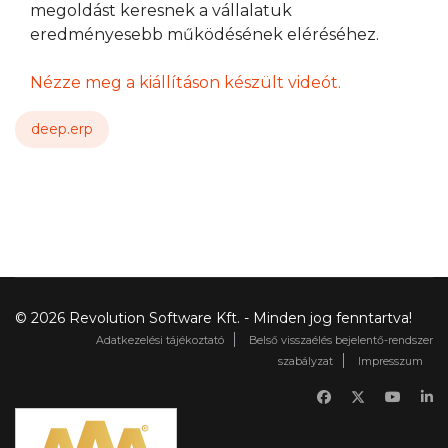
megoldást keresnek a vállalatuk
eredményesebb működésének eléréséhez.
Nézze meg a kiállításon készült videót.
deep.erp
© 2026 Revolution Software Kft. - Minden jog fenntartva!
Adatkezelési tájékoztató
Belső visszaélés bejelentő-rendszer
szabályzat
Impresszum