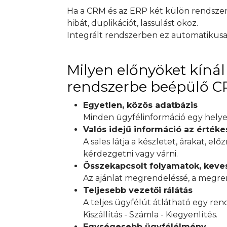
Ha a CRM és az ERP két külön rendszer, 
hibát, duplikációt, lassulást okoz.
Integrált rendszerben ez automatikus
Milyen előnyöket kínál 
rendszerbe beépülő 
Egyetlen, közös adatbázis
Minden ügyfélinformáció egy helyen 
Valós idejű információ az értéke
A sales látja a készletet, árakat, el
kérdezgetni vagy várni.
Összekapcsolt folyamatok, kev
Az ajánlat megrendeléssé, a megrend
Teljesebb vezetői rálátás
A teljes ügyfélút átlátható egy ren
Kiszállítás - Számla - Kiegyenlítés.
Egységesebb ügyfélélmény