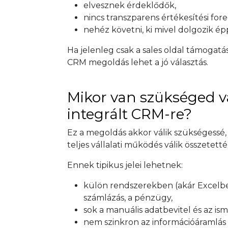
elvesznek érdeklődők,
nincs transzparens értékesítési fore
nehéz követni, ki mivel dolgozik ép
Ha jelenleg csak a sales oldal támoga
CRM megoldás lehet a jó választás.
Mikor van szükséged vá
integrált CRM-re?
Ez a megoldás akkor válik szükségessé,
teljes vállalati működés válik összetetté
Ennek tipikus jelei lehetnek:
külön rendszerekben (akár Excelben) 
számlázás, a pénzügy,
sok a manuális adatbevitel és az ism
nem szinkron az információáramlás 