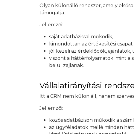
Olyan különálló rendszer, amely elsőso
támogatja.
Jellemzői:
saját adatbázissal működik,
kimondottan az értékesítési csapat 
jól kezeli az érdeklődők, ajánlatok
viszont a háttérfolyamatok, mint a
belül zajlanak.
Vállalatirányítási rends
Itt a CRM nem külön áll, hanem szervese
Jellemzői:
közös adatbázison működik a számlázá
az ügyféladatok mellé minden háttér