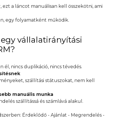
ezt a láncot manuálisan kell összekötni, ami
an, egy folyamatként működik.
egy vállalatirányítási
CRM?
él, nincs duplikáció, nincs tévedés.
sítésnek
őzményeket, szállítási státuszokat, nem kell
esebb manuális munka
elés szállítássá és számlává alakul.
dszerben: Érdeklődő - Ajánlat - Megrendelés -