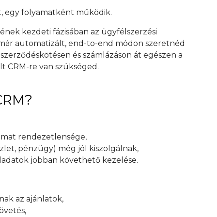
tt, egy folyamatként működik.
nek kezdeti fázisában az ügyfélszerzési
a már automatizált, end-to-end módon szeretnéd
 a szerződéskötésen és számlázáson át egészen a
ált CRM-re van szükséged.
 CRM?
yamat rendezetlensége,
zlet, pénzügy) még jól kiszolgálnak,
feladatok jobban követhető kezelése.
nak az ajánlatok,
övetés,