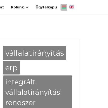
Válasszon nyelvet
at
Rólunk
Ügyfélkapu
vállalatirányítás
erp
integrált
vállalatirányítási
rendszer