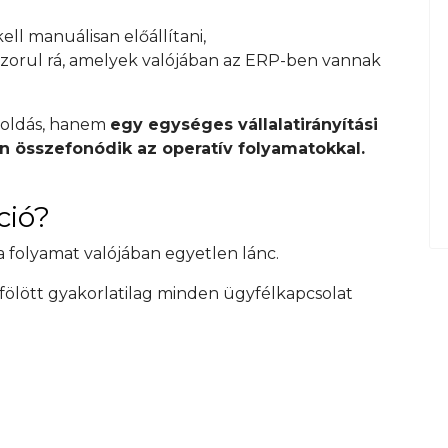
ell manuálisan előállítani,
 szorul rá, amelyek valójában az ERP-ben vannak
goldás, hanem
egy egységes vállalatirányítási
n összefonódik az operatív folyamatokkal.
ció?
a folyamat valójában egyetlen lánc.
fölött gyakorlatilag minden ügyfélkapcsolat