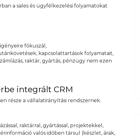
rban a sales és ügyfélkezelési folyamatokat
igényeire fókuszál,
, utánkövetések, kapcsolattartások folyamatait,
 számlázás, raktár, gyártás, pénzügy nem ezen
zerbe integrált CRM
n része a vállalatirányítási rendszernek.
ssal, raktárral, gyártással, projektekkel,
információ valós időben társul (készlet, árak,