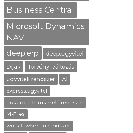
Business Central
Microsoft Dynamics
NAV
deep.erp
deep.ügyvitel
Díjak
Törvényi változás
ügyviteli rendszer
AI
express.ügyvitel
dokumentumkezelő rendszer
M-Files
workflowkezelő rendszer