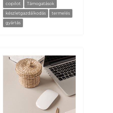
copilot
Támogatások
készletgazdálkodás
termelés
gyártás