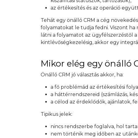
kiszállítási státuszok, tartozások),
az értékesítés és az operáció együ
Tehát egy önálló CRM a cég növekedésé
folyamatokat le tudja fedni. Viszont h
látni a folyamatot az ügyfélszerzéstől
kintlévőségkezelésig, akkor egy integr
Mikor elég egy önálló
Önálló CRM jó választás akkor, ha:
a fő problémád az értékesítési fol
a háttérrendszereid (számlázás, kés
a célod az érdeklődők, ajánlatok, 
Tipikus jelek:
nincs rendszerbe foglalva, hol tarta
nem történik meg időben az utánk