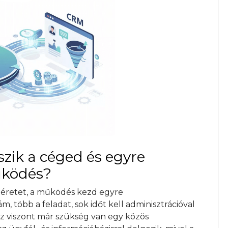
szik a céged és egyre
űködés?
 méretet, a működés kezd egyre
m, több a feladat, sok időt kell adminisztrációval
hez viszont már szükség van egy közös