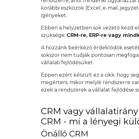
rendszerre, ahol mindenki ugyanazzal az
korábbi eszközök (Excel, e-mail, jegyze
igényeket.
Ebben a helyzetben sok vezető kezd el
szüksége:
CRM-re, ERP-re vagy mind
A hozzánk beérkező érdeklődők esetéb
sokszor nem tudják pontosan megfogal
vállalati fejlődésüket.
Éppen ezért készült ez a cikk: hogy seg
megérteni, mikor melyik rendszerre v
ezek a rendszerek a vállalat fejlődése s
CRM vagy vállalatirány
CRM - mi a lényegi kü
Önálló CRM