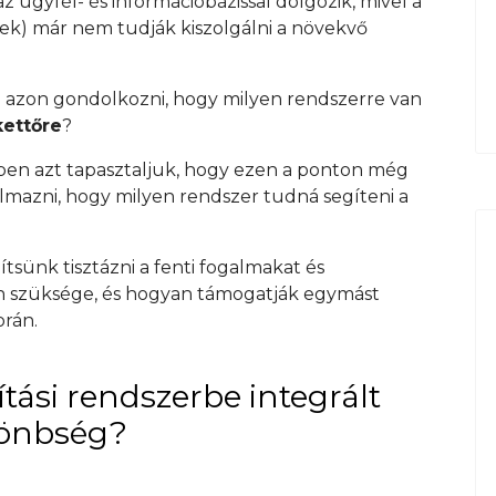
 ügyfél- és információbázissal dolgozik, mivel a
tek) már nem tudják kiszolgálni a növekvő
 azon gondolkozni, hogy milyen rendszerre van
kettőre
?
en azt tapasztaljuk, hogy ezen a ponton még
mazni, hogy milyen rendszer tudná segíteni a
ítsünk tisztázni a fenti fogalmakat és
an szüksége, és hogyan támogatják egymást
orán.
ítási rendszerbe integrált
lönbség?