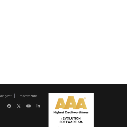
abályzat
Impresszum