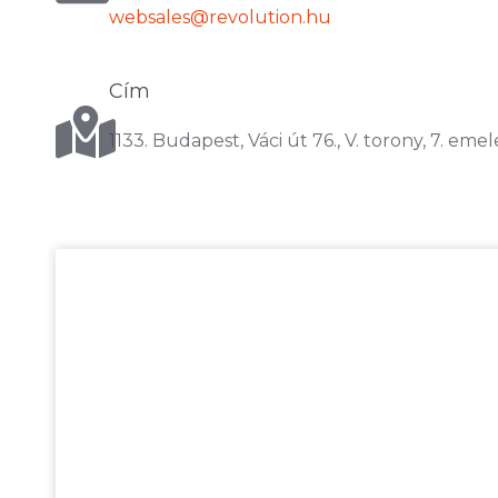
websales@revolution.hu
Cím
1133. Budapest, Váci út 76., V. torony, 7. emel