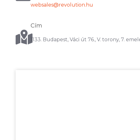
websales@revolution.hu
Cím
1133. Budapest, Váci út 76., V. torony, 7. emel