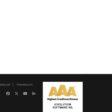
abályzat
Impresszum