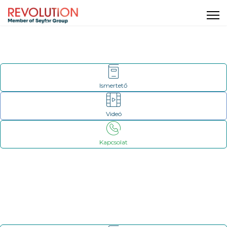
Ismertető
Videó
Kapcsolat