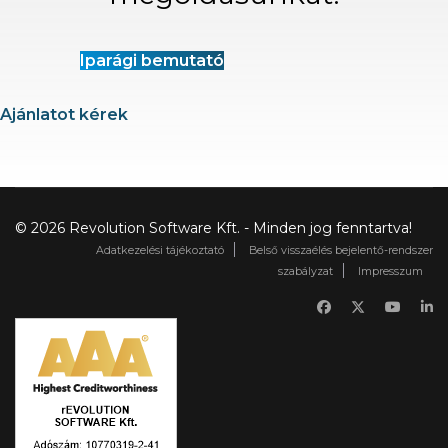
Iparági bemutató
Ajánlatot kérek
© 2026 Revolution Software Kft. - Minden jog fenntartva!
Adatkezelési tájékoztató
Belső visszaélés bejelentő-rendszer
szabályzat
Impresszum