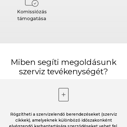
Komissiózás
támogatása
Miben segíti megoldásunk
szerviz tevékenységét?
Rögzítheti a szervizelendő berendezéseket (szerviz
cikkek), amelyeknek különböző időszakonként
elvégzendő karbantartására szerződéseket vehet fel.